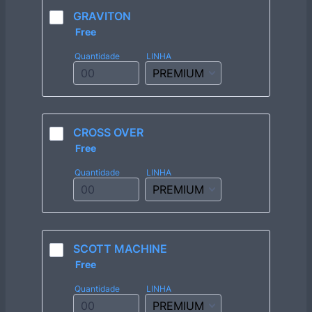
GRAVITON
Free
Free
Quantidade
LINHA
CROSS OVER
Free
Free
Quantidade
LINHA
SCOTT MACHINE
Free
Free
Quantidade
LINHA