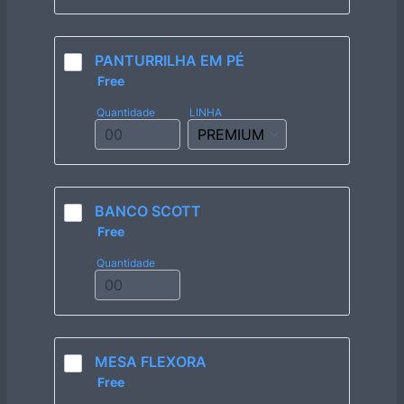
PANTURRILHA EM PÉ
Free
Free
Quantidade
LINHA
BANCO SCOTT
Free
Free
Quantidade
MESA FLEXORA
Free
Free