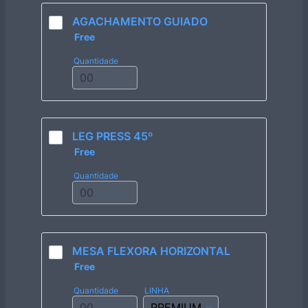
AGACHAMENTO GUIADO
Free
Free
Quantidade
LEG PRESS 45º
Free
Free
Quantidade
MESA FLEXORA HORIZONTAL
Free
Free
Quantidade
LINHA