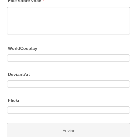
Fale sobre você
*
WorldCosplay
DeviantArt
Flickr
Enviar