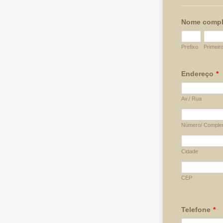
Nome compl
Prefixo
Primeir
Endereço
*
Av./ Rua
Número/ Comple
Cidade
CEP
Telefone
*