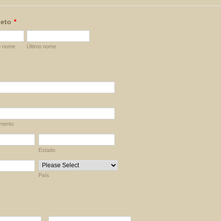
eto
*
o nome
Último nome
mento
Estado
País