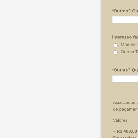
*Outros? Qu
Interesso fa
Módulo 
Outras T
*Outras? Qu
Associados t
de pagamento
Valores:
–
R$ 400,00