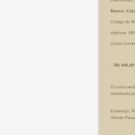
Favorecido: 
Banco: Cai
Código do B
Agência: 06
Conta Corre
–
R$ 440,00
O curso será
ministrado p
Endereço: Ru
Afonso Pena