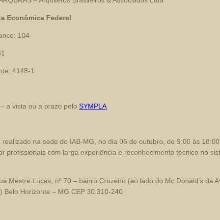
ARQBRAS – Arquitetos Brasileiros & Associados Ltda
xa Econômica Federal
anco: 104
81
nte: 4148-1
– a vista ou a prazo pelo
SYMPLA
 realizado na sede do IAB-MG, no dia 06 de outubro, de 9:00 às 18:00
or profissionais com larga experiência e reconhecimento técnico no si
a Mestre Lucas, nº 70 – bairro Cruzeiro (ao lado do Mc Donald’s da 
) Belo Horizonte – MG CEP 30.310-240