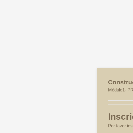
Construç
Módulo1- 
Inscr
Por favor in