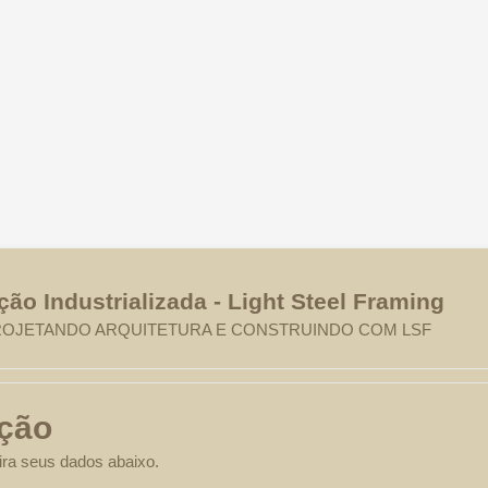
ão Industrializada - Light Steel Framing
PROJETANDO ARQUITETURA E CONSTRUINDO COM LSF
ição
sira seus dados abaixo.