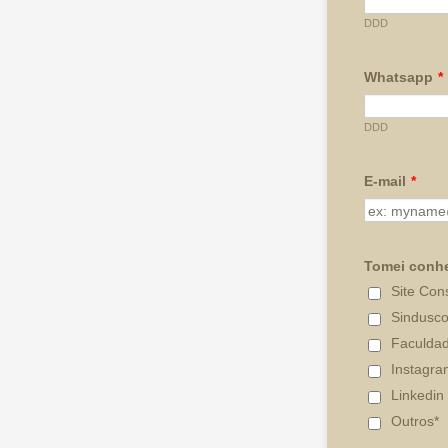
DDD
Whatsapp
*
DDD
E-mail
*
Tomei conhe
Site Con
Sindusc
Faculda
Instagra
Linkedin
Outros*