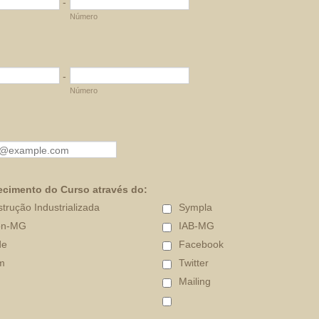
-
Número
-
Número
cimento do Curso através do:
strução Industrializada
Sympla
on-MG
IAB-MG
de
Facebook
m
Twitter
Mailing