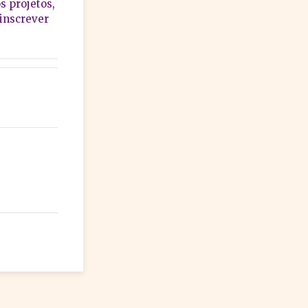
s projetos,
 inscrever