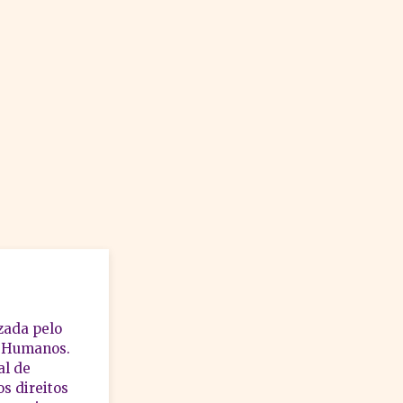
zada pelo
s Humanos.
al de
s direitos