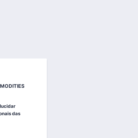
MODITIES
lucidar
onais das