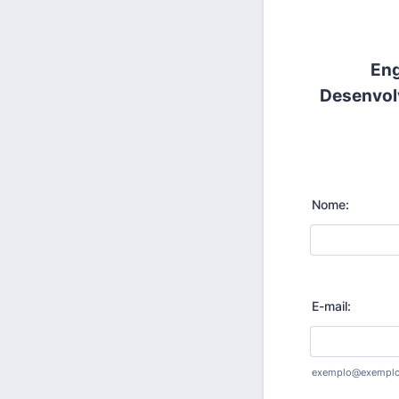
Eng
Desenvolv
Nome:
E-mail:
exemplo@exempl