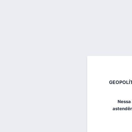
GEOPOLÍ
Nessa 
astendên